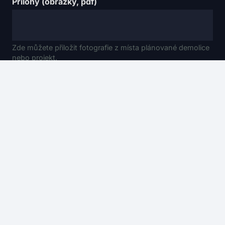
Přílohy (obrázky, pdf)
Zde můžete přiložit fotografie z místa plánované demolice
nebo projekt.
Odeslat zprávu
© 2024 – DEMONTSTEEL s.r.o.
Tento web využívá soubory cookies.
Více informací.